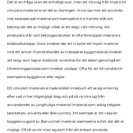
Det är en fråga utan ett enhälligt svar, men att röra sig från linjära till
cirkulära material är en del av lösningen. Vi rör oss mot att använda
mer biobaserade material som exempelvis trä framför stål och
betong där det är möjligt vilket är ett steg i rätt riktning. Att
producera stål- och betongprodukter är ofta förknippat med stora
koldioxidutsläpp. Dock innebär det att vi byter ett linjärt material
mot ett annat. Framställandet av träbaserat byggmaterial innebär
att skog, som lagrar koldioxid, avvecklas för att sedan genomgå en
tillverkningsprocess som innebär utsläpp. Ofta för att förvandlas till
exempelvis byggskivor eller reglar.
Ett cirkulärt materialval hade istället inneburit att se sig omkring
efter vad vi har tillgängligt idag och på så vis röra sig från
användandet av jungfruliga material (material som aldrig tidigare
bearbetats, använts eller återvunnits). Ett exempel är att välja en
byggskiva gjord av återvunnet material, exempelvis avfall, där det är
möjligt. På så vis rör man sig bort från att enbart använda