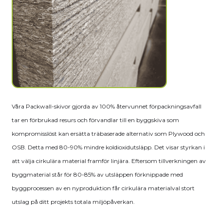
Våra Packwall-skivor gjorda av 100% återvunnet förpackningsavfall
tar en förbrukad resurs och förvandlar till en byggskiva som
kompromisslöst kan ersätta träbaserade alternativ som Plywood och
OSB. Detta med 80-90% mindre koldioxidutsläpp. Det visar styrkan i
att välja cirkulära material framför linjära. Eftersom tillverkningen av
byggmaterial står för 80-85% av utsläppen förknippade med
byggprocessen av en nyproduktion får cirkulära materialval stort
utslag på ditt projekts totala miljöpåverkan.